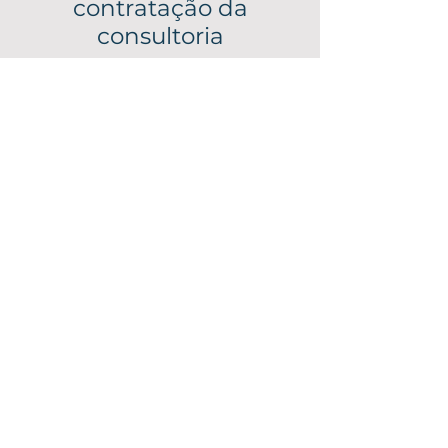
contratação da
consultoria
objetividade
O computador certo para a sua
finalidade por um preço justo
tranquilidade
Atendimento e acompanhamento
individualizado