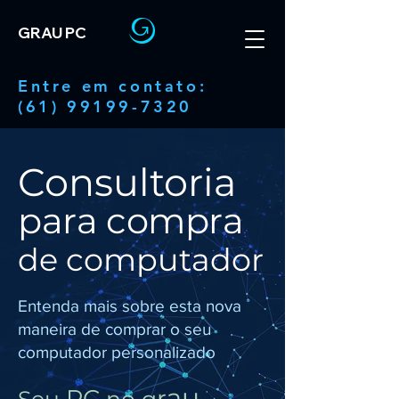
GRAU PC
Entre em contato:
(61) 99199-7320
Consultoria
para compra
de computador
Entenda mais sobre esta nova
maneira de comprar o seu
computador personalizado
u
a
PC
r