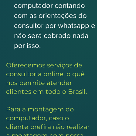
computador contando
com as orientações do
consultor por whatsapp e
não será cobrado nada
por isso.
Oferecemos serviços de
consultoria online, o quê
nos permite atender
clientes em todo o Brasil.
Para a montagem do
computador, caso o
cliente prefira não realizar
a montagem com nossa