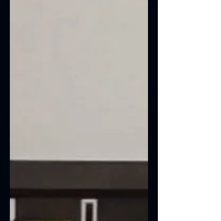
aquecimento seria tirar a tampa ou vidro
do gabinete. Mas será que realmente
faz sentido?