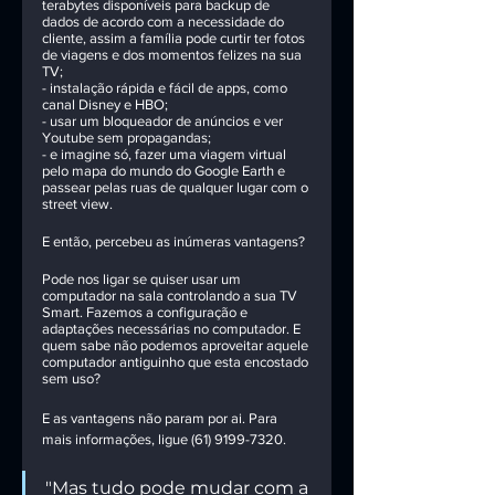
terabytes disponíveis para backup de 
dados de acordo com a necessidade do 
cliente, assim a família pode curtir ter fotos 
de viagens e dos momentos felizes na sua 
TV;
- instalação rápida e fácil de apps, como 
canal Disney e HBO;
- usar um bloqueador de anúncios e ver 
Youtube sem propagandas;
- e imagine só, fazer uma viagem virtual 
pelo mapa do mundo do Google Earth e 
passear pelas ruas de qualquer lugar com o 
street view. 
E então, percebeu as inúmeras vantagens?
Pode nos ligar se quiser usar um 
computador na sala controlando a sua TV 
Smart. Fazemos a configuração e 
adaptações necessárias no computador. E 
quem sabe não podemos aproveitar aquele 
computador antiguinho que esta encostado 
sem uso?
E as vantagens não param por ai. Para 
mais informações, ligue (61) 9199-7320.
"Mas tudo pode mudar com a 