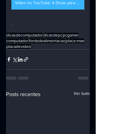
Vídeo no YouTube: 4 Dicas para Verificar antes de Comprar seu PC
.
dicasdecomputador
dicasdepc
pcgamer
computador
fontedealimentacao
placa-mae
placadevideo
Ver tudo
Posts recentes